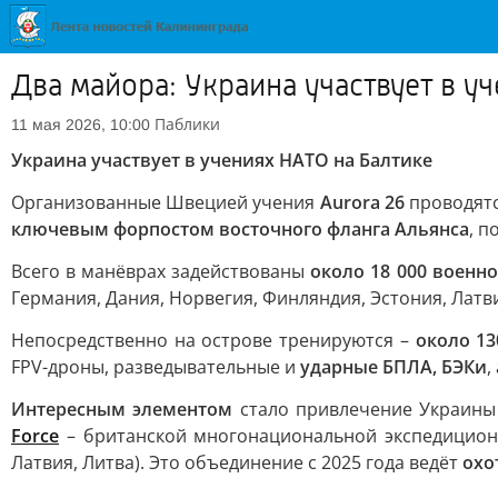
Два майора: Украина участвует в у
Паблики
11 мая 2026, 10:00
Украина участвует в учениях НАТО на Балтике
Организованные Швецией учения
Aurora 26
проводятс
ключевым форпостом восточного фланга Альянса
, 
Всего в манёврах задействованы
около 18 000 военн
Германия, Дания, Норвегия, Финляндия, Эстония, Латв
Непосредственно на острове тренируются –
около 1
FPV-дроны, разведывательные и
ударные БПЛА, БЭКи
,
Интересным элементом
стало привлечение Украины
Force
– британской многонациональной экспедиционн
Латвия, Литва). Это объединение с 2025 года ведёт
охо