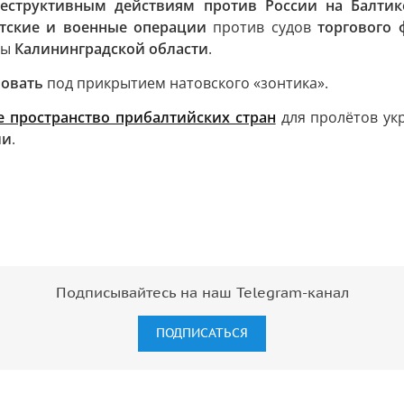
еструктивным действиям против России на Балтик
атские и военные операции
против судов
торгового 
ры
Калининградской области
.
вовать
под прикрытием натовского «зонтика».
 пространство прибалтийских стран
для пролётов ук
ии
.
Подписывайтесь на наш Telegram-канал
ПОДПИСАТЬСЯ