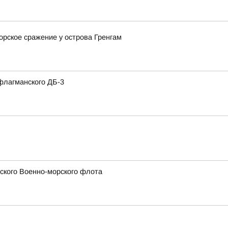
орское сражение у острова Гренгам
флагманского ДБ-3
сского Военно-морского флота