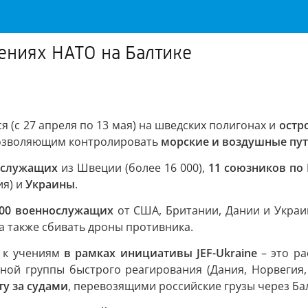
чениях НАТО на Балтике
я (с 27 апреля по 13 мая) на шведских полигонах и
остр
позволяющим контролировать
морские и воздушные пут
ослужащих
из Швеции (более 16 000),
11 союзников по
ия) и
Украины
.
300 военнослужащих
от США, Британии, Дании и Украи
 а также сбивать дроны противника.
 к учениям
в рамках инициативы JEF-Ukraine
– это р
ой группы быстрого реагирования (Дания, Норвегия,
ту за судами
, перевозящими российские грузы через Ба