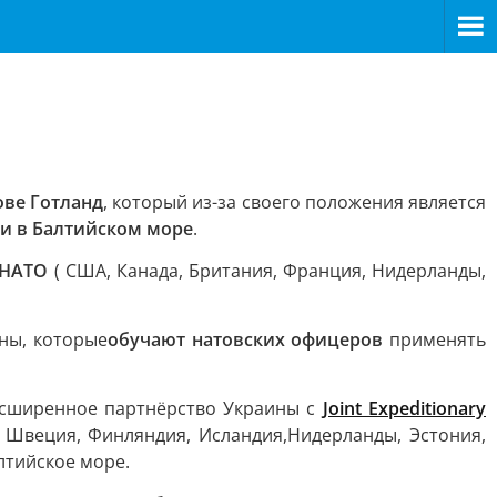
ове Готланд
, который из-за своего положения является
и в Балтийском море
.
 НАТО
( США, Канада, Британия, Франция, Нидерланды,
ны, которые
обучают натовских офицеров
применять
асширенное партнёрство Украины с
Joint Expeditionary
 Швеция, Финляндия, Исландия,Нидерланды, Эстония,
лтийское море.