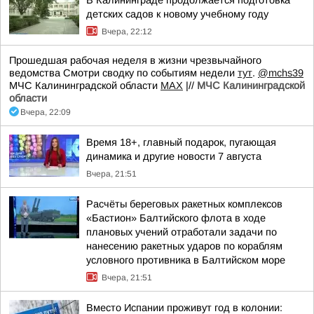
В Калининграде продолжается подготовка
детских садов к новому учебному году
Вчера, 22:12
Прошедшая рабочая неделя в жизни чрезвычайного
ведомства Смотри сводку по событиям недели
тут
.
@mchs39
МЧС Калининградской области
MAX
|//
МЧС Калининградской
области
Вчера, 22:09
Время 18+, главный подарок, пугающая
динамика и другие новости 7 августа
Вчера, 21:51
Расчёты береговых ракетных комплексов
«Бастион» Балтийского флота в ходе
плановых учений отработали задачи по
нанесению ракетных ударов по кораблям
условного противника в Балтийском море
Вчера, 21:51
Вместо Испании проживут год в колонии: