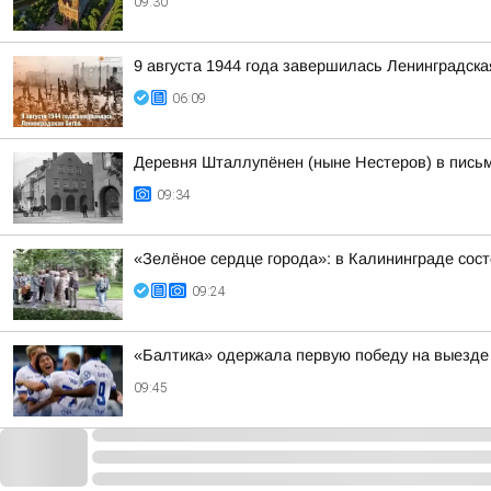
09:30
9 августа 1944 года завершилась Ленинградска
06:09
Деревня Шталлупёнен (ныне Нестеров) в письм
09:34
«Зелёное сердце города»: в Калининграде сос
09:24
«Балтика» одержала первую победу на выезде 
09:45