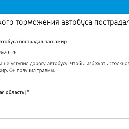
кого торможения автобуса пострада
втобуса пострадал
п
ассажир
 №20–26.
и не уступил дорогу автобусу. Чтобы избежать столкно
жир. Он получил травмы.
ая область|"