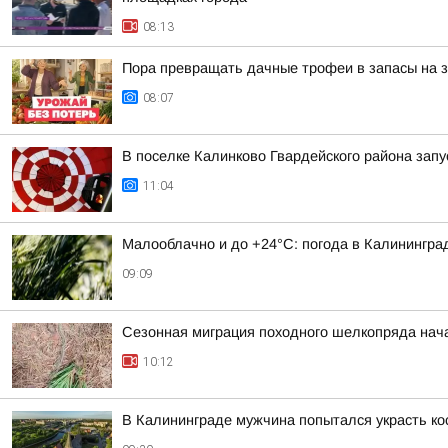
08:13
Пора превращать дачные трофеи в запасы на 
08:07
В поселке Калинково Гвардейского района зап
11:04
Малооблачно и до +24°С: погода в Калининград
09:09
Сезонная миграция походного шелкопряда нач
10:12
В Калининграде мужчина попытался украсть кос