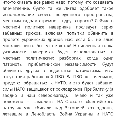
что-то сказать все равно надо, потому что создавать
впечатление, будто та же Литва одобряет такое
использование своего воздушного пространства,
местным кадрам стремно – вдруг спросят? Сейчас в
местной политике наверняка последует серия
забавных трюков, включая попытки обвинить в
пролете украинских дронов нас: если бы не злые
москали, никто бы тут не летал! Но явленная точка
уязвимости наверняка будет использоваться в
местных политических разборках, когда одни
патриоты прибалтийской независимости будут
обвинять других в недостатке патриотизма из-а
отсутствия работающей ПВО. За ПВО же, очевидно,
придется обращаться к НАТО, и это будет забавно:
силы НАТО защищают от хохлодронов Прибалтику (а
заодно и наш северо-запад). Начало и так уже
положено – самолеты НАТОвского «балтийского
патруля» уже сбивали над Эстонией хохлодроны,
летевшие в Ленобласть. Война Украины и НАТО