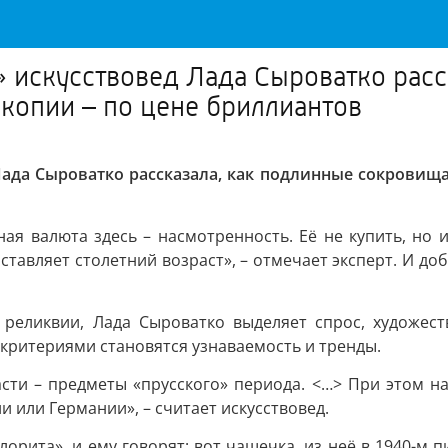
 искусствовед Лада Сыроватко расс
 копии – по цене бриллиантов
да Сыроватко рассказала, как подлинные сокровища 
вная валюта здесь – насмотренность. Её не купить, но
тавляет столетний возраст», – отмечает эксперт. И до
реликвии, Лада Сыроватко выделяет спрос, художест
 критериями становятся узнаваемость и тренды.
сти – предметы «прусского» периода. <…> При этом н
и или Германии», – считает искусствовед.
орита», и ему говорят: вот чашечка, из неё в 1940-м п