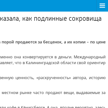
казала, как подлинные сокровища
порой продаются за бесценок, а их копии – по цене
 именно она конвертируется в деньги. Международный
бавляет, что в Калининградской области свой ориентир
венную ценность, «раскрученность» автора, историю
а местном рынке часто продают вещи, выдаваемые за
или кофе в Кёнигсберге. А она, вполне вероятно, здесь