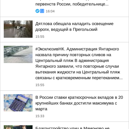
первенств России, победительнице...
16:04
Дятлова обещала наладить освещение
дороги, ведущей в Прегольский
15:55
#ЭксклюзивНК. Администрация Янтарного
назвала причину повторных сливов на
Центральный пляж В администрация
Янтарного заявили, что повторные случаи
вытекания жидкости на Центральный пляж
связаны с кратковременным перетеканием...
15:55
В России ставки краткосрочных вкладов в 20
крупнейших банках достигли максимума с
марта
15:33
Благоустройство улиц в Мамоново не