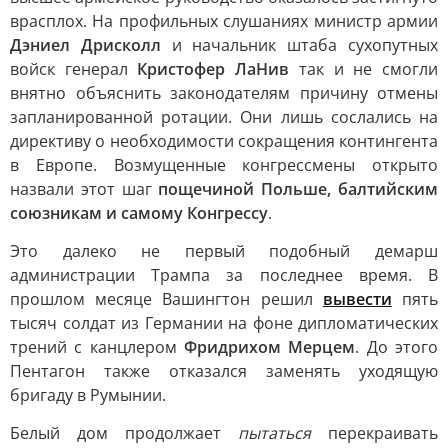
врасплох. На профильных слушаниях министр армии
Дэниел Дрисколл
и начальник штаба сухопутных
войск генерал
Кристофер ЛаНив
так и не смогли
внятно объяснить законодателям причину отмены
запланированной ротации. Они лишь сослались на
директиву о необходимости сокращения контингента
в Европе. Возмущенные конгрессмены открыто
назвали этот шаг
пощечиной Польше, балтийским
союзникам и самому Конгрессу
.
Это далеко не первый подобный демарш
администрации Трампа за последнее время. В
прошлом месяце Вашингтон решил
вывести
пять
тысяч солдат из Германии на фоне дипломатических
трений с канцлером
Фридрихом Мерцем
. До этого
Пентагон также отказался заменять уходящую
бригаду в Румынии.
Белый дом продолжает
пытаться
перекраивать