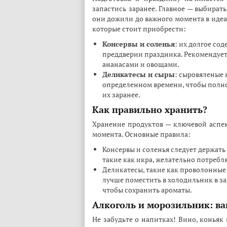
запастись заранее. Главное — выбират
они дожили до важного момента в идеа
которые стоит приобрести:
Консервы и соленья
: их долгое со
преддверии праздника. Рекомендует
ананасами и овощами.
Деликатесы и сыры
: сыровяленые 
определенном времени, чтобы полнос
их заранее.
Как правильно хранить?
Хранение продуктов — ключевой аспек
момента. Основные правила:
Консервы и соленья следует держать
такие как икра, желательно потребл
Деликатесы, такие как проволонные 
лучше поместить в холодильник в за
чтобы сохранить ароматы.
Алкоголь и морозильник: в
Не забудьте о напитках! Вино, коньяк