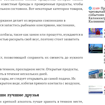
ь известные бренды и проверенные продукты, чтобы
Пр
льном состоянии. Вот некоторые категории товаров,
22:09
чрезвычай
событиям
Калининг
держание делает их верными союзниками в
Калининг
ся запастись рыбными консервами, маслинами,
колбасы, такие как хамон или прошутто, нуждаются в
тью раскрыть свой вкус, поэтому стоит захватить
т, позволяющий сохранить их свежесть до нужного
 в темном, прохладном месте. Открытые продукты,
ять в течение нескольких дней.
сыры, не следует открывать до самой подачи. Их
крытом виде, избегая прямого контакта с воздухом,
аши лучшие друзья
 и крепкий алкоголь лучше хранить в темном месте,