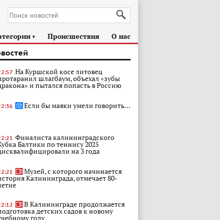
атегории
Происшествия
О нас
►
овостей
На Куршской косе литовец
22:57
протаранил шлагбаум, объехал «зубы
дракона» и пытался попасть в Россию
Если бы маяки умели говорить…
22:36
Финалиста калининградского
22:21
Кубка Балтики по теннису 2025
дисквалифицировали на 3 года
Музей, с которого начинается
22:21
история Калининграда, отмечает 80-
летие
В Калининграде продолжается
22:12
подготовка детских садов к новому
учебному году