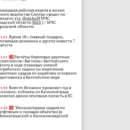
ошедшая рабочая неделя в жизни
ного ведомства Смотри сводку по
 недели
тут
.
@mchs39
МЧС
радской области
MAX
|//
МЧС
радской области
Время 18+, главный подарок,
21:51
пугающая динамика и другие новости 7
августа
Расчёты береговых ракетных
21:51
комплексов «Бастион» Балтийского
флота в ходе плановых учений
отработали задачи по нанесению
ракетных ударов по кораблям условного
противника в Балтийском море
Вместо Испании проживут год в
21:39
колонии: кубинец из Калининграда
помогал двоим землякам попасть в ЕС
"Инициаторами ударов по
21:39
нефтяным и газовым объектам [в
Ленинградской и Калининградской
областях в июле 2026 года] являются
страны НАТО, а не Украина"