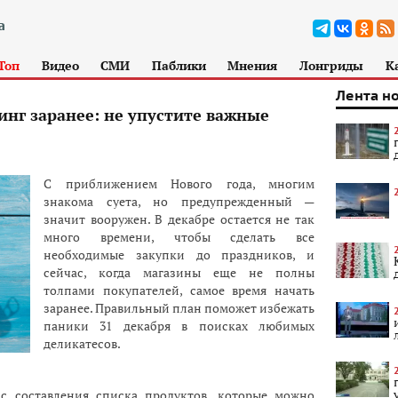
Топ
Видео
СМИ
Паблики
Мнения
Лонгриды
К
Лента н
нг заранее: не упустите важные
С приближением Нового года, многим
знакома суета, но предупрежденный —
значит вооружен. В декабре остается не так
много времени, чтобы сделать все
необходимые закупки до праздников, и
сейчас, когда магазины еще не полны
толпами покупателей, самое время начать
заранее. Правильный план поможет избежать
паники 31 декабря в поисках любимых
деликатесов.
 с составления списка продуктов, которые можно