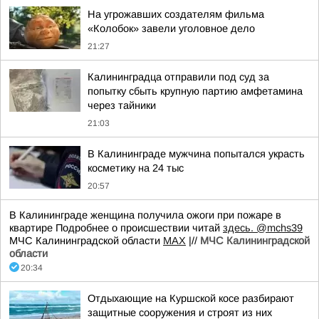
На угрожавших создателям фильма
«Колобок» завели уголовное дело
21:27
Калининградца отправили под суд за
попытку сбыть крупную партию амфетамина
через тайники
21:03
В Калининграде мужчина попытался украсть
косметику на 24 тыс
20:57
В Калининграде женщина получила ожоги при пожаре в
квартире Подробнее о происшествии читай
здесь.
@mchs39
МЧС Калининградской области
MAX
|//
МЧС Калининградской
области
20:34
Отдыхающие на Куршской косе разбирают
защитные сооружения и строят из них